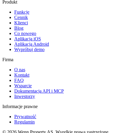
Produkt
Funkcje
Cennik
Klienci
Blog
Co nowego
Aplikacja iOS
Aplikacja Android
Wypróbuj demo
Firma
O nas
Kontakt
FAQ
Wsparcie
Dokumentacja API i MCP
Inwestorzy
Informacje prawne
Prywatność
Regulamin
© 2026 Wenn Property AS. Wszelkie prawa zastrzeżone.