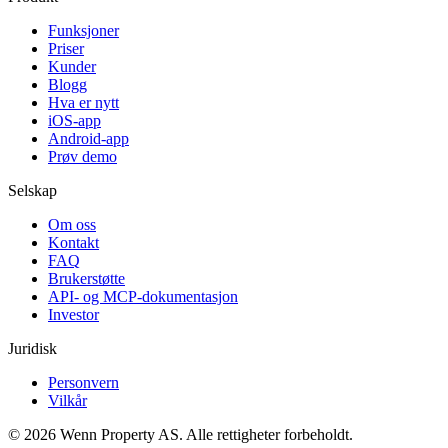
Funksjoner
Priser
Kunder
Blogg
Hva er nytt
iOS-app
Android-app
Prøv demo
Selskap
Om oss
Kontakt
FAQ
Brukerstøtte
API- og MCP-dokumentasjon
Investor
Juridisk
Personvern
Vilkår
© 2026 Wenn Property AS. Alle rettigheter forbeholdt.