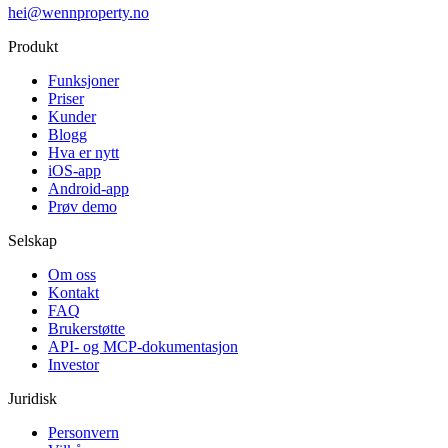
hei@wennproperty.no
Produkt
Funksjoner
Priser
Kunder
Blogg
Hva er nytt
iOS-app
Android-app
Prøv demo
Selskap
Om oss
Kontakt
FAQ
Brukerstøtte
API- og MCP-dokumentasjon
Investor
Juridisk
Personvern