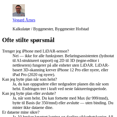
Vegard Årnes
Kalkulatør / Byggmester, Byggmester Hofstad
Ofte stilte spørsmål
Trenger jeg iPhone med LiDAR-sensor?
Nei — ikke for alle funksjoner. Befaringsassistenten (lydnotat
til AI-strukturert rapport) og 2D til 3D (tegne-editor i
nettleseren) fungerer på alle enheter uten LiDAR. LiDAR-
basert 3D-skanning krever iPhone 12 Pro eller nyere, eller
iPad Pro (2020 og nyere).
Kan jeg bytte plan når som helst?
Ja, du kan oppgradere eller nedgradere planen din når som
helst. Endringen trer i kraft ved neste faktureringsperiode.
Kan jeg bytte plan eller avslutte?
Ja, når som helst. Du kan fortsette med Max (kr 999/mnd),
bytte til Basis (kr 350/mnd) eller avslutte — uten binding. Du
mister ikke dataene dine.
Er dataene mine sikre?
Ja. Vi bruker kryptert lagring og daglige sikkerhetskopier. All