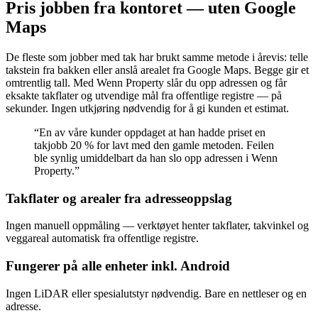
Pris jobben fra kontoret — uten Google
Maps
De fleste som jobber med tak har brukt samme metode i årevis: telle
takstein fra bakken eller anslå arealet fra Google Maps. Begge gir et
omtrentlig tall. Med Wenn Property slår du opp adressen og får
eksakte takflater og utvendige mål fra offentlige registre — på
sekunder. Ingen utkjøring nødvendig for å gi kunden et estimat.
“En av våre kunder oppdaget at han hadde priset en
takjobb 20 % for lavt med den gamle metoden. Feilen
ble synlig umiddelbart da han slo opp adressen i Wenn
Property.”
Takflater og arealer fra adresseoppslag
Ingen manuell oppmåling — verktøyet henter takflater, takvinkel og
veggareal automatisk fra offentlige registre.
Fungerer på alle enheter inkl. Android
Ingen LiDAR eller spesialutstyr nødvendig. Bare en nettleser og en
adresse.