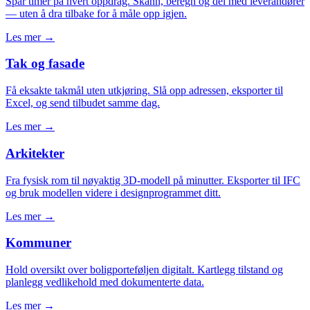
Spar timer på hvert oppdrag. Skann, beregn og del med leverandører
— uten å dra tilbake for å måle opp igjen.
Les mer →
Tak og fasade
Få eksakte takmål uten utkjøring. Slå opp adressen, eksporter til
Excel, og send tilbudet samme dag.
Les mer →
Arkitekter
Fra fysisk rom til nøyaktig 3D-modell på minutter. Eksporter til IFC
og bruk modellen videre i designprogrammet ditt.
Les mer →
Kommuner
Hold oversikt over boligporteføljen digitalt. Kartlegg tilstand og
planlegg vedlikehold med dokumenterte data.
Les mer →