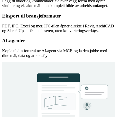
Legg til bilder og kommentarer. Se hver vegg forfra med dører,
vinduer og eksakte mål — et komplett bilde av arbeidsomfanget.
Eksport til bransjeformater
PDF, IFC, Excel og mer. IFC-filen åpner direkte i Revit, ArchiCAD
og SketchUp — fra nettleseren, uten konverteringsverktøy.
AI-agenter
Kople til din foretrukne AI-agent via MCP, og la den jobbe med
dine mål, data og arbeidsflyter.