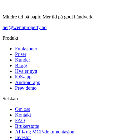
Mindre tid på papir. Mer tid på godt håndverk.
hei@wennproperty.no
Produkt
Funksjoner
Priser
Kunder
Blogg
Hva er nytt
iOS-app
Android-app
Prøv demo
Selskap
Om oss
Kontakt
FAQ
Brukerstøtte
API- og MCP-dokumentasjon
Investor