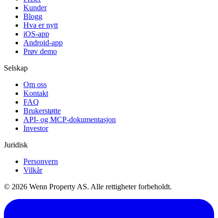
Kunder
Blogg
Hva er nytt
iOS-app
Android-app
Prøv demo
Selskap
Om oss
Kontakt
FAQ
Brukerstøtte
API- og MCP-dokumentasjon
Investor
Juridisk
Personvern
Vilkår
© 2026 Wenn Property AS. Alle rettigheter forbeholdt.