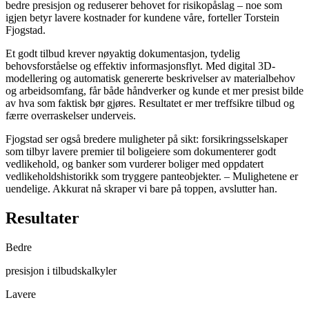
bedre presisjon og reduserer behovet for risikopåslag – noe som
igjen betyr lavere kostnader for kundene våre, forteller Torstein
Fjogstad.
Et godt tilbud krever nøyaktig dokumentasjon, tydelig
behovsforståelse og effektiv informasjonsflyt. Med digital 3D-
modellering og automatisk genererte beskrivelser av materialbehov
og arbeidsomfang, får både håndverker og kunde et mer presist bilde
av hva som faktisk bør gjøres. Resultatet er mer treffsikre tilbud og
færre overraskelser underveis.
Fjogstad ser også bredere muligheter på sikt: forsikringsselskaper
som tilbyr lavere premier til boligeiere som dokumenterer godt
vedlikehold, og banker som vurderer boliger med oppdatert
vedlikeholdshistorikk som tryggere panteobjekter. – Mulighetene er
uendelige. Akkurat nå skraper vi bare på toppen, avslutter han.
Resultater
Bedre
presisjon i tilbudskalkyler
Lavere