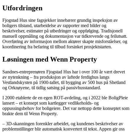
Utfordringen
Fjogstad Hus sine fagsjekker innebærer grundig inspeksjon av
boligers tilstand, utarbeidelse av rapporter med bilder og
beskrivelser, estimater på utbedringer og oppfølging. Tradisjonell
manuell oppmåling og dokumentasjon var tidkrevende og feilutsatt.
Overføring av informasjon mellom aktører skapte misforståelser, og
koordinering fra befaring til tilbud forsinket prosjektstarten.
Løsningen med Wenn Property
Sandnes-entreprenøren Fjogstad Hus har i over 100 år vært drevet
av nytenkning – fra produksjon av laftede ferdighus langs
Vestlandskysten på 1900-tallet, til bygging av 500 hus på Shetland
og Orknøyene, til tidlig satsing på passivhusstandard.
I 2000 etablerte de en egen ROT-avdeling, og i 2022 ble BoligPleie
lansert – et konsept som kartlegger vedlikeholds- og
oppussingsbehov for boligeiere. Det var nettopp dette konseptet som
brakte dem til Wenn Property.
– 3D-skanningen forenkler arbeidet, og kundenes beskrivelser av
problemstillinger blir automatisk konvertert til tekst. Appen gir oss