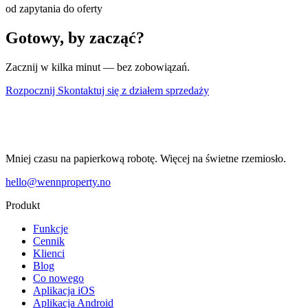
od zapytania do oferty
Gotowy, by zacząć?
Zacznij w kilka minut — bez zobowiązań.
Rozpocznij
Skontaktuj się z działem sprzedaży
Mniej czasu na papierkową robotę. Więcej na świetne rzemiosło.
hello@wennproperty.no
Produkt
Funkcje
Cennik
Klienci
Blog
Co nowego
Aplikacja iOS
Aplikacja Android