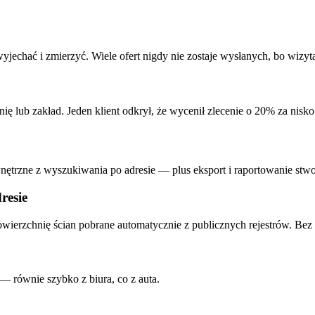
wyjechać i zmierzyć. Wiele ofert nigdy nie zostaje wysłanych, bo wizyt
ę lub zakład. Jeden klient odkrył, że wycenił zlecenie o 20% za nisk
ętrzne z wyszukiwania po adresie — plus eksport i raportowanie stwo
resie
powierzchnię ścian pobrane automatycznie z publicznych rejestrów. Bez
— równie szybko z biura, co z auta.