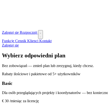
Zaloguj się
Rozpocznij
Funkcje
Cennik
Klienci
Kontakt
Zaloguj się
Wybierz odpowiedni plan
Bez zobowiązań — zmień plan lub zrezygnuj, kiedy chcesz.
Rabaty ilościowe i pakietowe od 5+ użytkowników
Basic
Dla osób przeglądających projekty i koordynatorów — bez konieczn
€ 30
/miesiąc za licencję