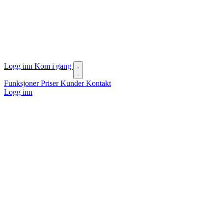
Logg inn
Kom i gang
Funksjoner
Priser
Kunder
Kontakt
Logg inn