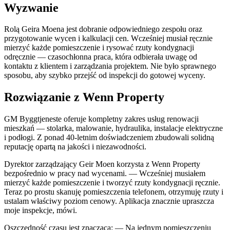
Wyzwanie
Rolą Geira Moena jest dobranie odpowiedniego zespołu oraz
przygotowanie wycen i kalkulacji cen. Wcześniej musiał ręcznie
mierzyć każde pomieszczenie i rysować rzuty kondygnacji
odręcznie — czasochłonna praca, która odbierała uwagę od
kontaktu z klientem i zarządzania projektem. Nie było sprawnego
sposobu, aby szybko przejść od inspekcji do gotowej wyceny.
Rozwiązanie z Wenn Property
GM Byggtjeneste oferuje kompletny zakres usług renowacji
mieszkań — stolarka, malowanie, hydraulika, instalacje elektryczne
i podłogi. Z ponad 40-letnim doświadczeniem zbudowali solidną
reputację opartą na jakości i niezawodności.
Dyrektor zarządzający Geir Moen korzysta z Wenn Property
bezpośrednio w pracy nad wycenami. — Wcześniej musiałem
mierzyć każde pomieszczenie i tworzyć rzuty kondygnacji ręcznie.
Teraz po prostu skanuję pomieszczenia telefonem, otrzymuję rzuty i
ustalam właściwy poziom cenowy. Aplikacja znacznie upraszcza
moje inspekcje, mówi.
Oszczędność czasu jest znacząca: — Na jednym pomieszczeniu