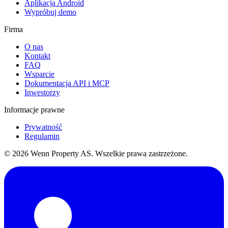
Aplikacja Android
Wypróbuj demo
Firma
O nas
Kontakt
FAQ
Wsparcie
Dokumentacja API i MCP
Inwestorzy
Informacje prawne
Prywatność
Regulamin
© 2026 Wenn Property AS. Wszelkie prawa zastrzeżone.