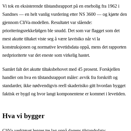
Vi tok en eksisterende tilstandsrapport på en enebolig fra 1962 i
Sandnes — en helt vanlig vurdering etter NS 3600 — og kjørte den
gjennom CliVa-modellen. Resultatet var slående:
prioriteringsrekkefølgen ble snudd. Det som var flagget som det
mest akutte tiltaket viste seg å være lavrisiko når vi la
konstruksjonen og normative levetidsdata oppå, mens det rapporten
nedprioriterte var det eneste som virkelig hastet.
Samlet falt det akutte tiltaksbehovet med 45 prosent. Forskjellen
handler om hva en tilstandsrapport måler: avvik fra forskrift og
standarder, ikke nødvendigvis reell skaderisiko gitt hvordan bygget
faktisk er bygd og hvor langt komponentene er kommet i levetiden.
Hva vi bygger
CliVa-verktøyet legger tre lag oppå dagens tilstandsdata: