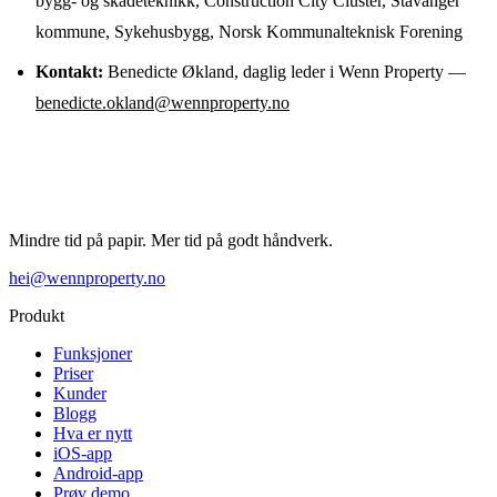
bygg- og skadeteknikk, Construction City Cluster, Stavanger
kommune, Sykehusbygg, Norsk Kommunalteknisk Forening
Kontakt:
Benedicte Økland, daglig leder i Wenn Property —
benedicte.okland@wennproperty.no
Mindre tid på papir. Mer tid på godt håndverk.
hei@wennproperty.no
Produkt
Funksjoner
Priser
Kunder
Blogg
Hva er nytt
iOS-app
Android-app
Prøv demo