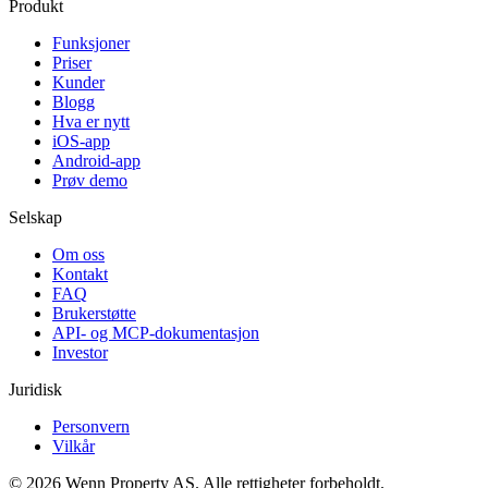
Produkt
Funksjoner
Priser
Kunder
Blogg
Hva er nytt
iOS-app
Android-app
Prøv demo
Selskap
Om oss
Kontakt
FAQ
Brukerstøtte
API- og MCP-dokumentasjon
Investor
Juridisk
Personvern
Vilkår
© 2026 Wenn Property AS. Alle rettigheter forbeholdt.