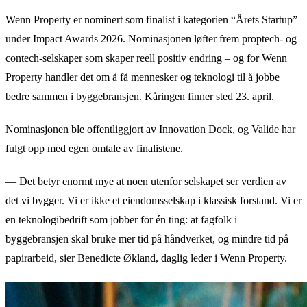
Wenn Property er nominert som finalist i kategorien “Årets Startup”
under Impact Awards 2026. Nominasjonen løfter frem proptech- og
contech-selskaper som skaper reell positiv endring – og for Wenn
Property handler det om å få mennesker og teknologi til å jobbe
bedre sammen i byggebransjen. Kåringen finner sted 23. april.
Nominasjonen ble offentliggjort av Innovation Dock, og Valide har
fulgt opp med egen omtale av finalistene.
— Det betyr enormt mye at noen utenfor selskapet ser verdien av
det vi bygger. Vi er ikke et eiendomsselskap i klassisk forstand. Vi er
en teknologibedrift som jobber for én ting: at fagfolk i
byggebransjen skal bruke mer tid på håndverket, og mindre tid på
papirarbeid, sier Benedicte Økland, daglig leder i Wenn Property.